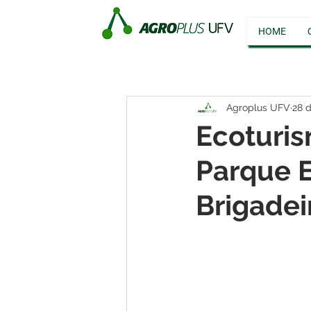
HOME
Agroplus UFV
28 d
Ecoturis
Parque E
Brigadei