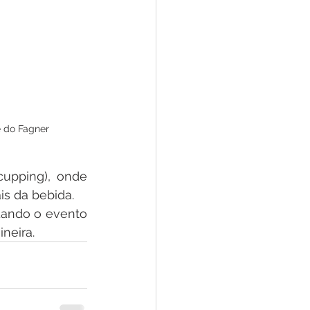
e do Fagner
upping), onde 
is da bebida.
dando o evento 
neira.