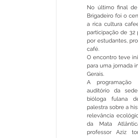
No último final d
Brigadeiro foi o c
a rica cultura caf
participação de 32 
por estudantes, pro
café.
O encontro teve in
para uma jornada in
Gerais.
A programação o
auditório da sed
bióloga fulana d
palestra sobre a his
relevância ecológi
da Mata Atlântic
professor Aziz t