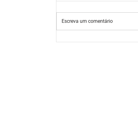
Escreva um comentário
Projetos AgroFuturo e
Agricultura PESB
promovem semana de
campo no entorno do
Parque Estadual Serra do
Brigadeiro