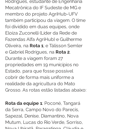
Rodrigues, estudante de Engenharia 
Mecatrônica do IF Sudeste de MG e 
membro do projeto AgriHub-UFV 
também participou da viagem. O time 
foi dividido em duas equipes, onde 
Eloiza Zuconelli (Líder da Rede de 
Fazendas Alfa AgriHub) e Guilherme 
Oliveira, na 
Rota 1
; e Tálisson Semler 
e Gabriel Rodrigues, na 
Rota 2
. 
Durante a viagem foram 27 
propriedades em 19 municípios no 
Estado, para que fosse possível 
cobrir de forma mais uniforme a 
realidade da agricultura do Mato 
Grosso. As rotas estão listadas abaixo:
Rota da equipe 1
: Poconé, Tangará 
da Serra, Campo Novo do Parecis, 
Sapezal, Denise, Diamantino, Nova 
Mutum, Lucas do Rio Verde, Sorriso, 
Nova Ubiratã, Paranatinga, Cláudia e 