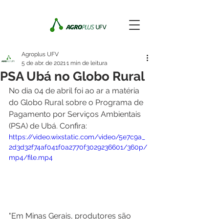
Agroplus UFV
5 de abr. de 2021
1 min de leitura
PSA Ubá no Globo Rural
No dia 04 de abril foi ao ar a matéria 
do Globo Rural sobre o Programa de 
Pagamento por Serviços Ambientais 
(PSA) de Ubá. Confira:
https://video.wixstatic.com/video/5e7c9a_
2d3d32f74af041f0a2770f3029236601/360p/
mp4/file.mp4
"Em Minas Gerais, produtores são 