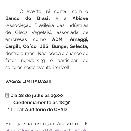
	O evento irá contar com o 
Banco do Brasil
 e a 
Abiove
(Associação Brasileira das Indústrias 
de Óleos Vegetais), associada de 
empresas como 
ADM, Amaggi, 
Cargill, Cofco, JBS, Bunge, Selecta,
dentre outras.  Não perca a chance de 
fazer networking e participar de 
sorteios neste evento incrível!
VAGAS LIMITADAS!!!
🗓️ 
Dia 28 de julho às 19:00
;
       Credenciamento ás 18:30
📍 Local: 
Auditório do CEAD
Faça já sua inscrição. Acesse o link: 
https://forms.gle/PZLiHhrqi369S2mF