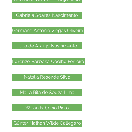
Gabriela Soares Nascimento
Germano Antonio Viegas Oliveira
Julia de Araujo Nascimento
Lorenzo Barbosa Coelho Ferreira
Natália Resende Silva
Maria Rita de Souza Lima
Wilian Fabrício Pinto
Günter Nathan Wilde Callegaro