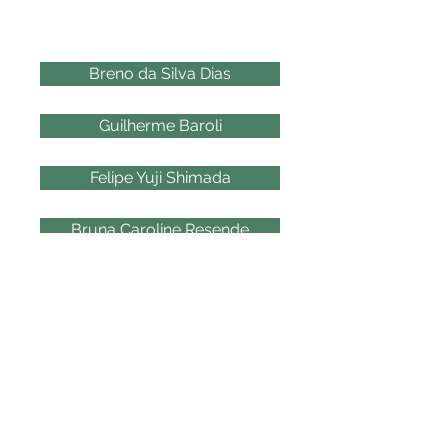
2020
Breno da Silva Dias
Guilherme Baroli
Felipe Yuji Shimada
Bruna Caroline Resende
Marcella de Freitas Silva
Taiane Michele Costa Paiva
2022