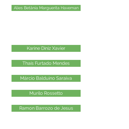
Alies Betânia Marguerita Haveman
2008
Karine Diniz Xavier
Thaís Furtado Mendes
Márcio Balduino Saraiva
Murilo Rossetto
Ramon Barrozo de Jesus