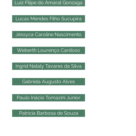
Luiz Filipe do Amaral Gonzaga
Lucas Mendes Filho Sucupira
Jéssyca Caroline Nascimento
Weberth Lourenço Cardoso
Ingrid Nataly Tavares da Silva
Gabriela Augusto Alves
Paulo Inácio Tomazini Júnior
Patricia Barbosa de Souza