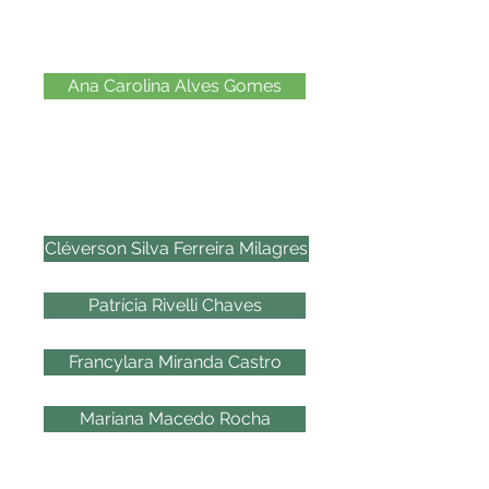
2010
Ana Carolina Alves Gomes
2009
Cléverson Silva Ferreira Milagres
Patrícia Rivelli Chaves
Francylara Miranda Castro
Mariana Macedo Rocha