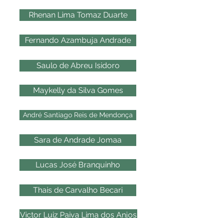
Rhenan Lima Tomaz Duarte
Fernando Azambuja Andrade
Saulo de Abreu Isidoro
Maykelly da Silva Gomes
André Santiago Reis de Mendonça
Sara de Andrade Jomaa
Lucas José Branquinho
Thais de Carvalho Becari
Victor Luiz Paiva Lima dos Anjos