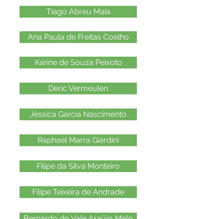
Tiago Abreu Maia
Ana Paula de Freitas Coelho
Karine de Souza Peixoto
Deric Vermeulen
Jéssica Garcia Nascimento
Raphael Marra Giardini
Filipe da Silva Monteiro
Filipe Teixeira de Andrade
Bernardo do Vale Araújo Melo