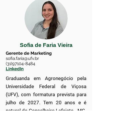
Sofia de Faria Vieira
Gerente de Marketing
sofia.faria@ufv.br
(31)97104-8484
LinkedIn
Graduanda em Agronegócio pela
Universidade Federal de Viçosa
(UFV), com formatura prevista para
julho de 2027. Tem 20 anos e é
natural de Conselheiro Lafaiete - MG.
Durante sua trajetória acadêmica,
atuou na Agregar, Empresa Júnior de