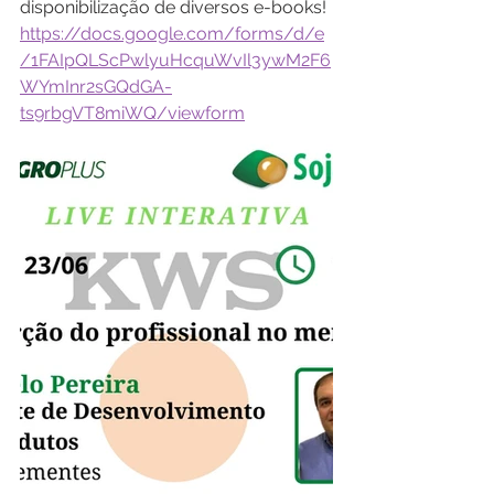
disponibilização de diversos e-books!
https://docs.google.com/forms/d/e
/1FAIpQLScPwlyuHcquWvIl3ywM2F6
WYmInr2sGQdGA-
ts9rbgVT8miWQ/viewform